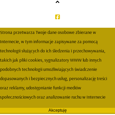
Strona przetwarza Twoje dane osobowe zbierane w
Internecie, w tym informacje zapisywane za pomocą
technologii służących do ich śledzenia i przechowywania,
takich jak pliki cookies, sygnalizatory WWW lub innych
podobnych technologii umożliwiających świadczenie
dopasowanych i bezpiecznych usług, personalizację treści
oraz reklamy, udostępnianie funkcji mediów
społecznościowych oraz analizowanie ruchu w Internecie
Akceptuję