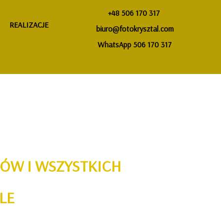
+48 506 170 317
REALIZACJE
biuro@fotokrysztal.com
WhatsApp 506 170 317
FÓW I WSZYSTKICH
ALE