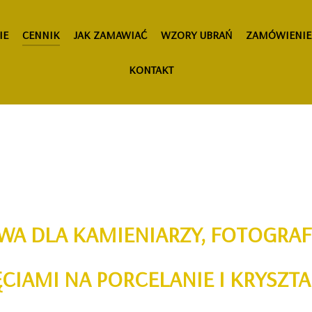
IE
CENNIK
JAK ZAMAWIAĆ
WZORY UBRAŃ
ZAMÓWIENIE
KONTAKT
WA DLA KAMIENIARZY, FOTOGRA
CIAMI NA PORCELANIE I KRYSZT