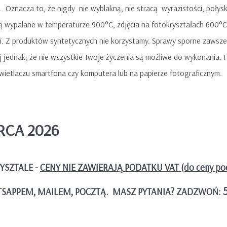
Oznacza to, że nigdy nie wyblakną, nie stracą wyrazistości, połys
 są wypalane w temperaturze 900°C, zdjęcia na fotokryształach 600°C
ci. Z produktów syntetycznych nie korzystamy. Sprawy sporne zawsze
aj jednak, że nie wszystkie Twoje życzenia są możliwe do wykonania. 
świetlaczu smartfona czy komputera lub na papierze fotograficznym.
RCA 2026
YSZTALE -
CENY NIE ZAWIERAJĄ PODATKU VAT (do ceny po
SAPPEM, MAILEM, POCZTĄ. MASZ PYTANIA? ZADZWOŃ: