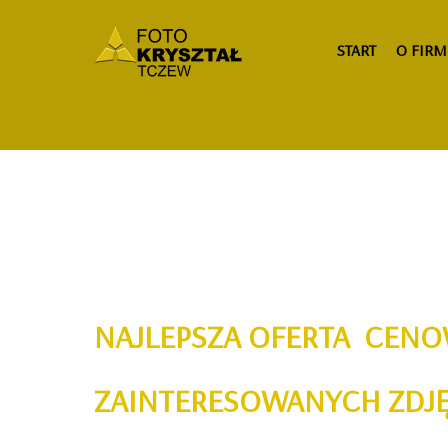
START
O FIRM
NAJLEPSZA OFERTA CENO
ZAINTERESOWANYCH ZDJĘ