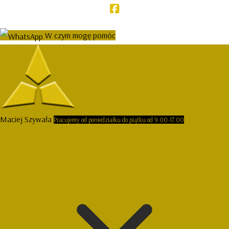
W czym mogę pomóc
Maciej Szywała
Pracujemy od poniedziałku do piątku od 9.00-17.00