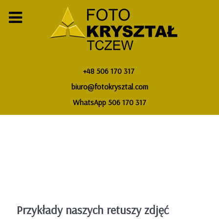
+48 506 170 317
biuro@fotokrysztal.com
WhatsApp 506 170 317
Przykłady naszych retuszy zdjęć