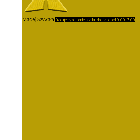
Maciej Szywała
Pracujemy od poniedziałku do piątku od 9.00-17.00