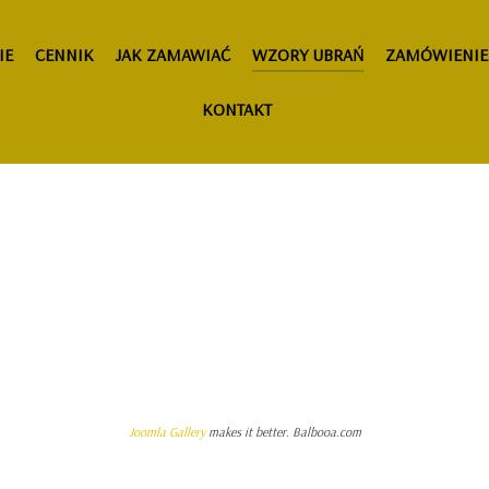
IE
CENNIK
JAK ZAMAWIAĆ
WZORY UBRAŃ
ZAMÓWIENIE
KONTAKT
Joomla Gallery
makes it better. Balbooa.com