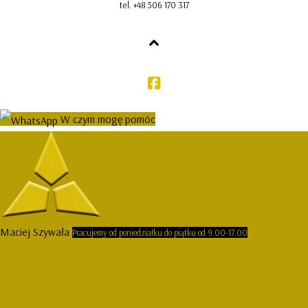
tel. +48 506 170 317
W czym mogę pomóc
Maciej Szywała
Pracujemy od poniedziałku do piątku od 9.00-17.00